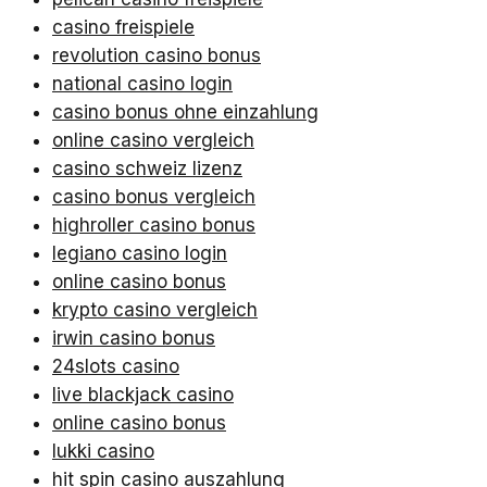
casino freispiele
revolution casino bonus
national casino login
casino bonus ohne einzahlung
online casino vergleich
casino schweiz lizenz
casino bonus vergleich
highroller casino bonus
legiano casino login
online casino bonus
krypto casino vergleich
irwin casino bonus
24slots casino
live blackjack casino
online casino bonus
lukki casino
hit spin casino auszahlung